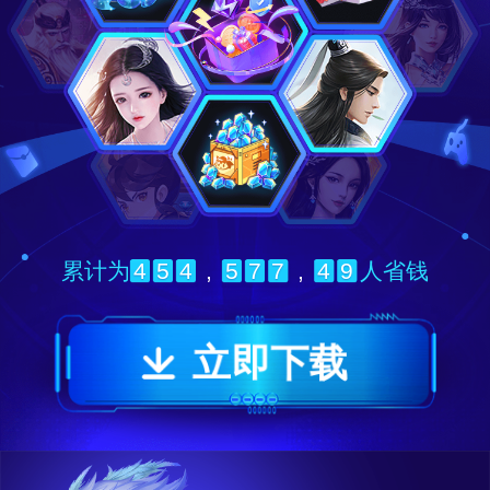
4
5
4
,
5
7
7
,
4
9
累计为
人省钱
立即下载