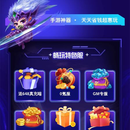
送648真充端
0氪服
GM专服