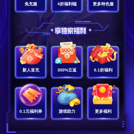
免充服
4折福利端
更多特色服
新人首充
300%立返
0.1折福利
0.1元福利券
游戏助力
更多福利